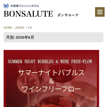
木
更
津
ワ
シ
ン
HOME
>
2026年
>
6月
ト
ン
月別: 2026年6月
ホ
テ
ル
内
に
あ
る
レ
ス
ト
ラ
ン