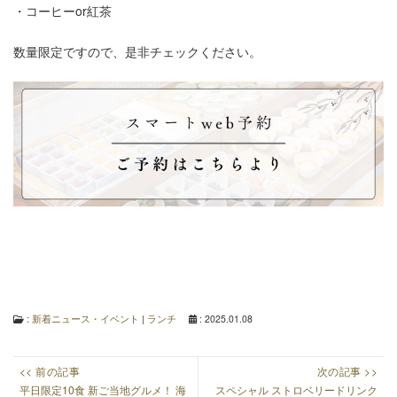
・コーヒーor紅茶
数量限定ですので、是非チェックください。
:
新着ニュース・イベント
|
ランチ
: 2025.01.08
投
<< 前の記事
次の記事 >>
稿
Previous
Next
平日限定10食 新ご当地グルメ！ 海
スペシャル ストロベリードリンク