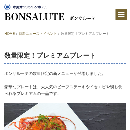
木
更
津
ワ
シ
ン
HOME
>
新着ニュース・イベント
>
数量限定！プレミアムプレート
ト
ン
ホ
テ
数量限定！プレミアムプレート
ル
内
に
あ
ボンサルーテの数量限定の新メニューが登場しました。
る
レ
豪華なプレートは、大人気のビーフステーキやイセエビや鯛も食
ス
ト
べれるプレミアムの一品です。
ラ
ン