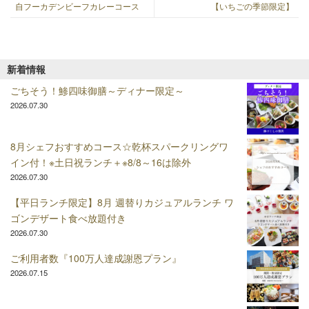
自フーカデンビーフカレーコース
【いちごの季節限定】
ナ
post:
post:
ビ
ゲ
ー
新着情報
シ
ョ
ごちそう！鯵四味御膳～ディナー限定～
ン
2026.07.30
8月シェフおすすめコース☆乾杯スパークリングワ
イン付！※土日祝ランチ＋※8/8～16は除外
2026.07.30
【平日ランチ限定】8月 週替りカジュアルランチ ワ
ゴンデザート食べ放題付き
2026.07.30
ご利用者数『100万人達成謝恩プラン』
2026.07.15