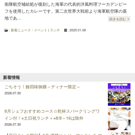
衛隊航空補給処が復刻した海軍の代表的洋風料理フーカデンビー
フを使用したカレーです。第二次世界大戦前より海軍航空隊の基
地であ…
続きを読む
:
新着ニュース・イベント
|
ランチ
: 2025.01.06
新着情報
ごちそう！鯵四味御膳～ディナー限定～
2026.07.30
8月シェフおすすめコース☆乾杯スパークリングワ
イン付！※土日祝ランチ＋※8/8～16は除外
2026.07.30