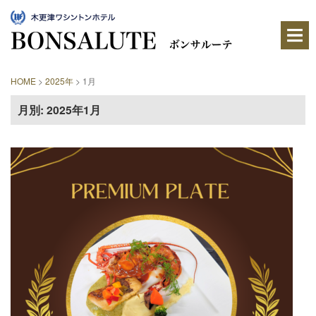
木
更
津
ワ
シ
ン
HOME
>
2025年
>
1月
ト
ン
月別: 2025年1月
ホ
テ
ル
内
に
あ
る
レ
ス
ト
ラ
ン