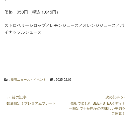
価格 950円（税込 1,045円）
ストロベリーシロップ／レモンジュース／オレンジジュース／パ
イナップルジュース
:
新着ニュース・イベント
: 2025.02.03
投
<< 前の記事
次の記事 >>
稿
Previous
Next
数量限定！プレミアムプレート
鉄板で楽しむ BEEF STEAK ディナ
ー限定で千葉県産の美味しい牛肉を
ナ
post:
post:
ご用意！
ビ
ゲ
ー