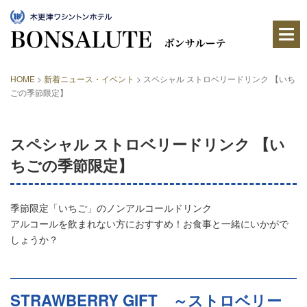
木
更
津
ワ
シ
ン
HOME
>
新着ニュース・イベント
>
スペシャル ストロベリードリンク 【いち
ト
ごの季節限定】
ン
ホ
テ
ル
スペシャル ストロベリードリンク 【い
内
に
ちごの季節限定】
あ
る
レ
ス
季節限定「いちご」のノンアルコールドリンク
ト
アルコールを飲まれない方におすすめ！お食事と一緒にいかがで
ラ
しょうか？
ン
STRAWBERRY GIFT ～ストロベリー