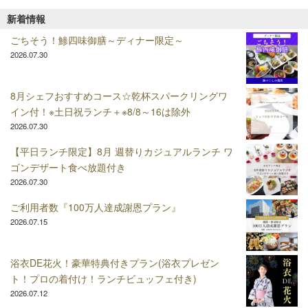
シ
新着情報
ョ
ごちそう！鯵四味御膳～ディナー限定～
ン
2026.07.30
8月シェフおすすめコース☆乾杯スパークリングワ
イン付！※土日祝ランチ＋※8/8～16は除外
2026.07.30
【平日ランチ限定】8月 週替りカジュアルランチ ワ
ゴンデザート食べ放題付き
2026.07.30
ご利用者数『100万人達成謝恩プラン』
2026.07.15
浴衣DE花火！豪華特典付きプラン(浴衣プレゼン
ト！プロの着付け！ランチビュッフェ付き)
2026.07.12